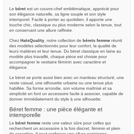
Le
béret
est un couvre-chef emblématique, apprécié pour
son élégance naturelle, sa ligne souple et son style
intemporel. Facile à porter au quotidien, il apporte une
touche chic, classique ou plus moderne selon la tenue, tout
en conservant une allure raffinée.
Chez
HatsQuality
, notre collection de
bérets femme
réunit
des modèles sélectionnés pour leur confort, la qualité de
leurs matières et leur tenue. Du béret classique en laine au
modèle plus travaillé, chaque pièce est choisie pour
accompagner le vestiaire féminin avec caractère et
élégance.
Le béret se porte aussi bien avec un manteau structuré, une
veste casual, une silhouette urbaine ou une tenue plus
habillée. Sa forme arrondie, son volume maîtrisé et sa
simplicité en font un accessoire facile à associer, capable de
donner immédiatement du style à une silhouette.
Béret femme : une pièce élégante et
intemporelle
Le
béret femme
reste une valeur sûre pour celles qui
recherchent un accessoire à la fois discret, féminin et plein
de caractère. Il peut renforcer une allure parisienne,