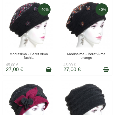
-40%
-40%
LIVRÉ SOUS 48H
LIVRÉ SOUS 48H
Modissima - Béret Alma
Modissima - Béret Alma
fushia
orange
45,00 €
45,00 €
27,00 €
27,00 €