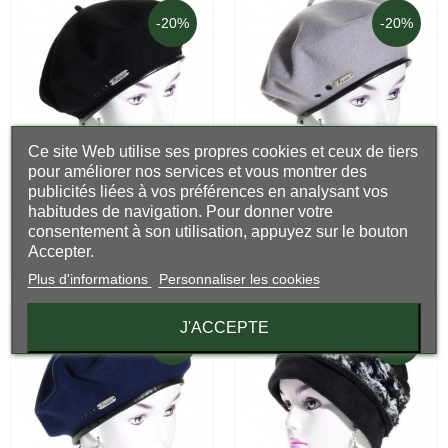
-20%
-20%
(1 avis)
Ce site Web utilise ses propres cookies et ceux de tiers
pour améliorer nos services et vous montrer des
publicités liées à vos préférences en analysant vos
EN STOCK
LIVRAISON 48H
Béret laine noir - Diana -
Béret laine gris souris -
Fléchet
Diana - Fléchet
habitudes de navigation. Pour donner votre
consentement à son utilisation, appuyez sur le bouton
49,00 €
49,00 €
Accepter.
39,20 €
39,20 €
Plus d'informations
Personnaliser les cookies
J'ACCEPTE
-20%
-10%