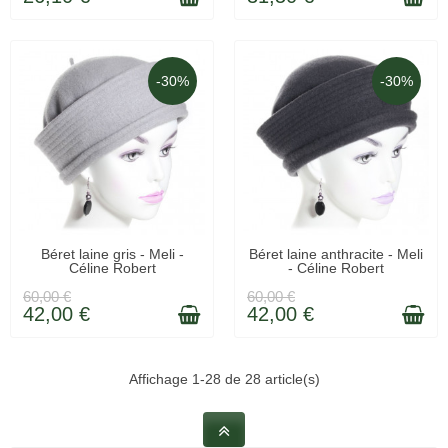
-30%
-30%
(1 avis)
LIVRÉ SOUS 48H
LIVRÉ SOUS 48H
Béret laine gris - Meli -
Béret laine anthracite - Meli
Céline Robert
- Céline Robert
60,00 €
60,00 €
42,00 €
42,00 €
Affichage 1-28 de 28 article(s)