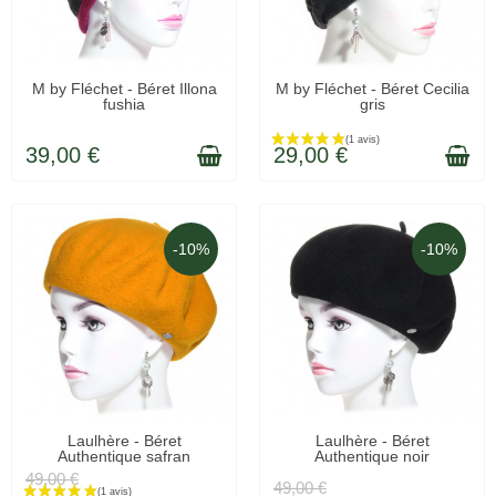
EN STOCK
EN STOCK
M by Fléchet - Béret Illona
M by Fléchet - Béret Cecilia
fushia
gris
39,00 €
29,00 €
-10%
-10%
EN STOCK
EN STOCK
Laulhère - Béret
Laulhère - Béret
Authentique safran
Authentique noir
49,00 €
49,00 €