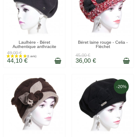
EN STOCK
LIVRAISON 48H
Laulhère - Béret
Béret laine rouge - Celia -
Authentique anthracite
Fléchet
49,00 €
45,00 €
44,10 €
36,00 €
-20%