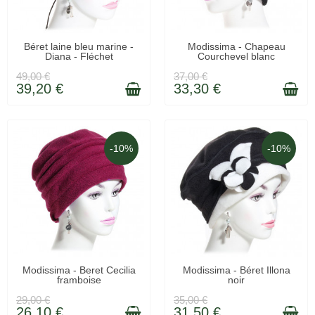
LIVRAISON 48H
EN STOCK
Béret laine bleu marine -
Modissima - Chapeau
Diana - Fléchet
Courchevel blanc
49,00 €
37,00 €
39,20 €
33,30 €
-10%
-10%
LIVRÉ SOUS 48H
LIVRÉ SOUS 48H
Modissima - Beret Cecilia
Modissima - Béret Illona
framboise
noir
29,00 €
35,00 €
26,10 €
31,50 €