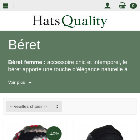
0
Béret
Béret femme :
accessoire chic et intemporel, le
béret apporte une touche d’élégance naturelle à
la silhouette. Notre sélection réunit des modèles
Voir plus
confortables, faciles à porter et choisis pour la
qualité de leurs matières, leur tenue et leurs
finitions.
-- veuillez choisir --
-40%