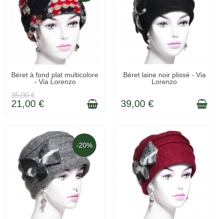
LIVRAISON 48H
LIVRAISON 48H
Béret à fond plat multicolore
Béret laine noir plissé - Via
- Via Lorenzo
Lorenzo
35,00 €
21,00 €
39,00 €
-20%