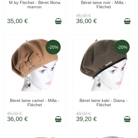
EN STOCK
LIVRAISON 48H
M by Flechet - Béret Illona
Béret laine noir - Milla -
marron
Fléchet
45,00 €
35,00 €
36,00 €
-20%
-20%
LIVRAISON 48H
EN STOCK
Béret laine camel - Milla -
Béret laine kaki - Diana -
Fléchet
Fléchet
45,00 €
49,00 €
36,00 €
39,20 €