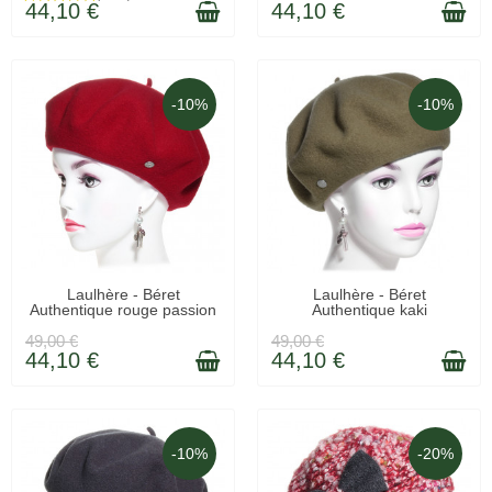
44,10 €
44,10 €
-10%
-10%
EN STOCK
EN STOCK
Laulhère - Béret
Laulhère - Béret
Authentique rouge passion
Authentique kaki
49,00 €
49,00 €
44,10 €
44,10 €
-10%
-20%