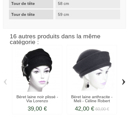
Tour de tête
58 cm
Tour de tête
59 cm
16 autres produits dans la même
catégorie :
‹
›
Béret laine noir plissé -
Béret laine anthracite -
Mo
Via Lorenzo
Meli - Céline Robert
39,00 €
42,00 €
60,00 €