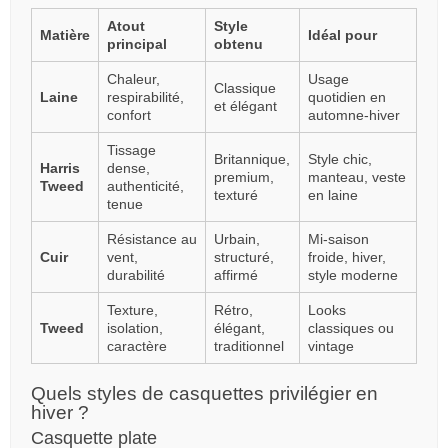
Atout
Style
Matière
Idéal pour
principal
obtenu
Chaleur,
Usage
Classique
Laine
respirabilité,
quotidien en
et élégant
confort
automne-hiver
Tissage
Britannique,
Style chic,
Harris
dense,
premium,
manteau, veste
Tweed
authenticité,
texturé
en laine
tenue
Résistance au
Urbain,
Mi-saison
Cuir
vent,
structuré,
froide, hiver,
durabilité
affirmé
style moderne
Texture,
Rétro,
Looks
Tweed
isolation,
élégant,
classiques ou
caractère
traditionnel
vintage
Quels styles de casquettes privilégier en
hiver ?
Casquette plate