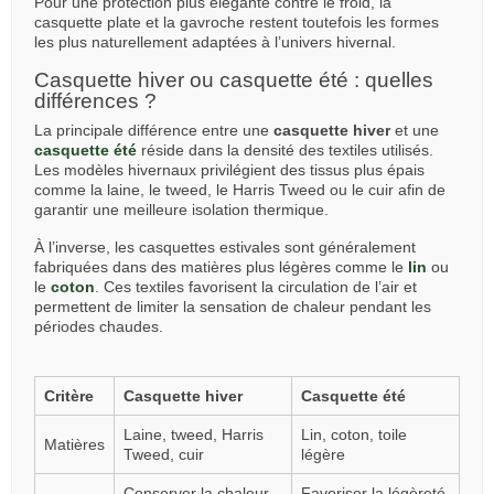
Pour une protection plus élégante contre le froid, la
casquette plate et la gavroche restent toutefois les formes
les plus naturellement adaptées à l’univers hivernal.
Casquette hiver ou casquette été : quelles
différences ?
La principale différence entre une
casquette hiver
et une
casquette été
réside dans la densité des textiles utilisés.
Les modèles hivernaux privilégient des tissus plus épais
comme la laine, le tweed, le Harris Tweed ou le cuir afin de
garantir une meilleure isolation thermique.
À l’inverse, les casquettes estivales sont généralement
fabriquées dans des matières plus légères comme le
lin
ou
le
coton
. Ces textiles favorisent la circulation de l’air et
permettent de limiter la sensation de chaleur pendant les
périodes chaudes.
Critère
Casquette hiver
Casquette été
Laine, tweed, Harris
Lin, coton, toile
Matières
Tweed, cuir
légère
Conserver la chaleur
Favoriser la légèreté