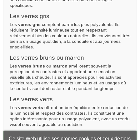
spécifiques.
Les verres gris
Les
verres gris
comptent parmi les plus polyvalents. Ils
réduisent l’intensité lumineuse tout en respectant
relativement bien les couleurs naturelles. Ils conviennent très
bien à un usage quotidien, à la conduite et aux journées
ensoleillées.
Les verres bruns ou marron
Les
verres bruns
ou
marron
améliorent souvent la
perception des contrastes et apportent une sensation
visuelle plus chaude. Ils sont appréciés pour les activités
extérieures, les environnements lumineux et les usages où
le confort visuel doit rester stable pendant longtemps.
Les verres verts
Les
verres verts
offrent un bon équilibre entre réduction de
la luminosité et respect des contrastes. Ils constituent une
option intéressante pour un usage polyvalent, avec un rendu
visuel souvent agréable au quotidien.
Les verres jaunes, orangés ou ambrés
Ce site Web utilise ses propres cookies et ceux de tiers