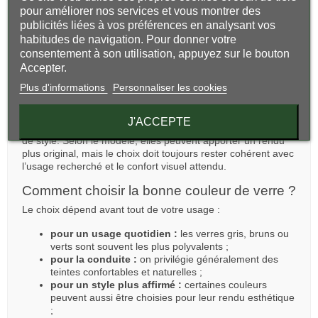
Les
verres jaunes
,
orangés
ou
ambrés
sont souvent
pour améliorer nos services et vous montrer des
choisis pour leur capacité à améliorer la perception des
publicités liées à vos préférences en analysant vos
contrastes dans des conditions de faible luminosité ou de
habitudes de navigation. Pour donner votre
lumière plus diffuse. Ils peuvent être intéressants dans
consentement à son utilisation, appuyez sur le bouton
certains contextes, mais ne sont pas toujours les plus
Accepter.
adaptés à un fort ensoleillement.
Plus d'informations
Personnaliser les cookies
Les verres bleus, roses ou fantaisie
Les teintes plus marquées comme le
bleu
, le
rose
ou
J'ACCEPTE
d’autres couleurs fantaisie répondent aussi à une recherche
de style. Selon le modèle, elles peuvent apporter un rendu
plus original, mais le choix doit toujours rester cohérent avec
l’usage recherché et le confort visuel attendu.
Comment choisir la bonne couleur de verre ?
Le choix dépend avant tout de votre usage :
pour un usage quotidien :
les verres gris, bruns ou
verts sont souvent les plus polyvalents ;
pour la conduite :
on privilégie généralement des
teintes confortables et naturelles ;
pour un style plus affirmé :
certaines couleurs
peuvent aussi être choisies pour leur rendu esthétique
;