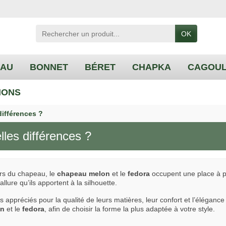
OK
EAU
BONNET
BÉRET
CHAPKA
CAGOU
IONS
ifférences ?
les différences ?
ers du chapeau, le
chapeau melon
et le
fedora
occupent une place à pa
allure qu’ils apportent à la silhouette.
appréciés pour la qualité de leurs matières, leur confort et l’élégance
on
et le
fedora
, afin de choisir la forme la plus adaptée à votre style.