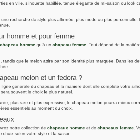
ies en ville, silhouette habillée, tenue élégante de mi-saison ou look ca
e recherche de style plus affirmée, plus mode ou plus personnelle. Il 
enue.
our homme et pour femme
chapeau homme
qu’à un
chapeau femme
. Tout dépend de la matière
n, tandis que le melon attire par son identité plus marquée. Dans les de
chée.
apeau melon et un fedora ?
 la ligne générale du chapeau et la manière dont elle complète votre si
 sera souvent le choix le plus naturel.
urée, plus rare et plus expressive, le chapeau melon pourra mieux corre
itères essentiels au moment du choix.
peaux
vrez notre collection de
chapeaux homme
et de
chapeaux femme
. V
choix selon votre style et la saison.