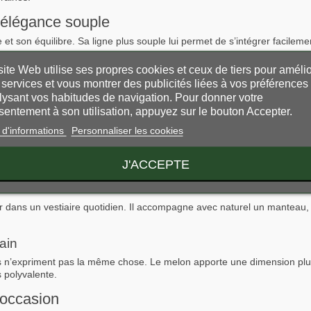
l’élégance souple
et son équilibre. Sa ligne plus souple lui permet de s’intégrer facilem
ite Web utilise ses propres cookies et ceux de tiers pour amélio
ux qui recherchent un chapeau élégant, intemporel et plus facile à por
services et vous montrer des publicités liées à vos préférences
lysant vos habitudes de navigation. Pour donner votre
sentement à son utilisation, appuyez sur le bouton Accepter.
style ?
 d'informations
Personnaliser les cookies
à une silhouette au caractère marqué. Il attire davantage le regard et
J'ACCEPTE
r
r dans un vestiaire quotidien. Il accompagne avec naturel un manteau, 
ain
s n’expriment pas la même chose. Le melon apporte une dimension plus
s polyvalente.
’occasion