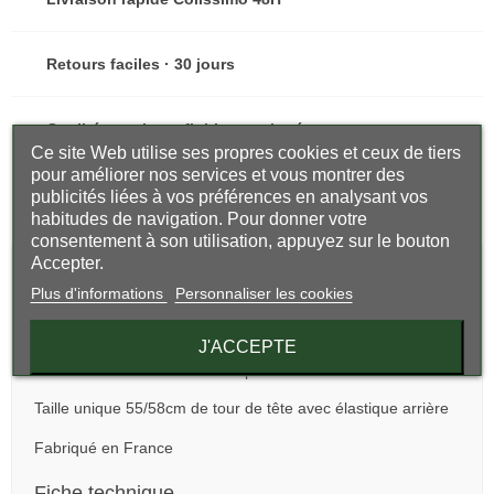
Retours faciles · 30 jours
Qualité premium · finitions soignées
Ce site Web utilise ses propres cookies et ceux de tiers
pour améliorer nos services et vous montrer des
publicités liées à vos préférences en analysant vos
Partager
habitudes de navigation. Pour donner votre
consentement à son utilisation, appuyez sur le bouton
Accepter.
Description
Avis clients
Plus d'informations
Personnaliser les cookies
Composition 100% polyester
J'ACCEPTE
Polaire certifié Oeko-Tex et déperlant
Taille unique 55/58cm de tour de tête avec élastique arrière
Fabriqué en France
Fiche technique