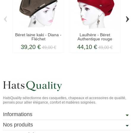
‹
›
Béret laine kaki - Diana -
Laulhère - Béret
Bé
Fléchet
Authentique rouge
passion
39,20 €
44,10 €
49,00 €
49,00 €
HatsQuality sélectionne des casquettes, chapeaux et accessoires de qualité,
pensés pour allier élégance, confort et matières soignées.
Informations
Nos produits