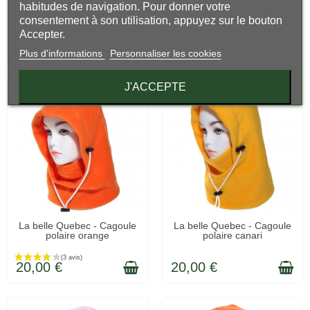
LIVRÉ SOUS 48H
LIVRÉ SOUS 48H
La belle quebec - Cagoule
La belle Quebec - Cagoule
(5 avis)
habitudes de navigation. Pour donner votre
polaire jaune...
canadienne jaune
consentement à son utilisation, appuyez sur le bouton
Accepter.
20,00 €
20,00 €
Plus d'informations
Personnaliser les cookies
J'ACCEPTE
LIVRÉ SOUS 48H
LIVRÉ SOUS 48H
La belle Quebec - Cagoule
La belle Quebec - Cagoule
polaire orange
polaire canari
20,00 €
20,00 €