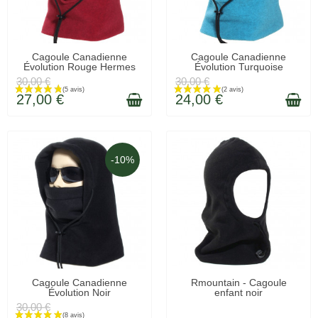
LIVRÉ SOUS 48H
LIVRÉ SOUS 48H
Cagoule Canadienne
Cagoule Canadienne
Évolution Rouge Hermes
Évolution Turquoise
30,00 €
30,00 €
27,00 €
24,00 €
-10%
LIVRÉ SOUS 48H
LIVRÉ SOUS 48H
Cagoule Canadienne
Rmountain - Cagoule
Évolution Noir
enfant noir
30,00 €