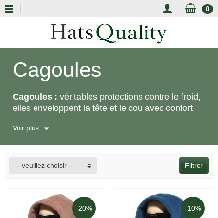
0
Cagoules
Cagoules :
véritables protections contre le froid,
elles enveloppent la tête et le cou avec confort
tout en conservant une allure pratique et soignée.
Voir plus
Pour homme, femme ou enfant, nos modèles
classiques et cagoules canadiennes
accompagnent l’hiver avec chaleur, douceur et
efficacité.
-- veuillez choisir --
Filtrer
-20%
-10%