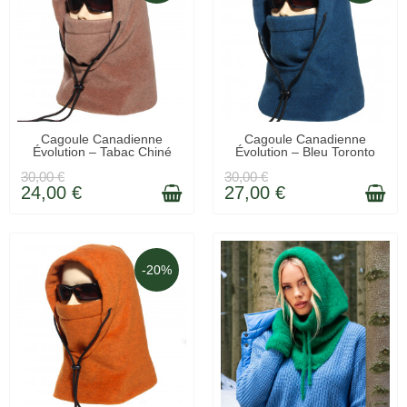
LIVRÉ SOUS 48H
LIVRÉ SOUS 48H
Cagoule Canadienne
Cagoule Canadienne
Évolution – Tabac Chiné
Évolution – Bleu Toronto
30,00 €
30,00 €
24,00 €
27,00 €
-20%