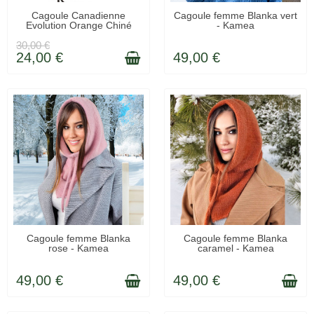
LIVRÉ SOUS 48H
RUPTURE DE STOCK
Cagoule Canadienne
Cagoule femme Blanka vert
Evolution Orange Chiné
- Kamea
30,00 €
24,00 €
49,00 €
LIVRAISON 48H
LIVRAISON 48H
Cagoule femme Blanka
Cagoule femme Blanka
rose - Kamea
caramel - Kamea
49,00 €
49,00 €