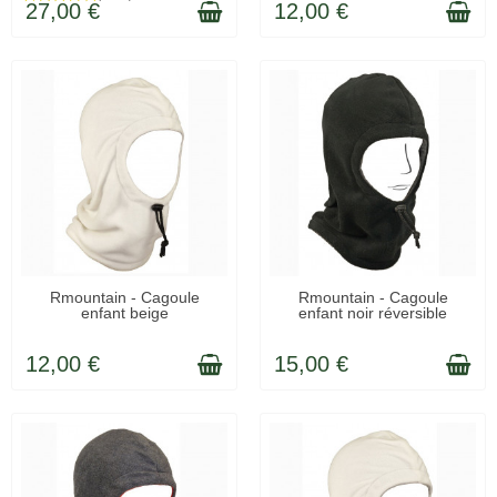
27,00 €
12,00 €
LIVRÉ SOUS 48H
LIVRÉ SOUS 48H
Rmountain - Cagoule
Rmountain - Cagoule
enfant beige
enfant noir réversible
12,00 €
15,00 €
(1 avis)