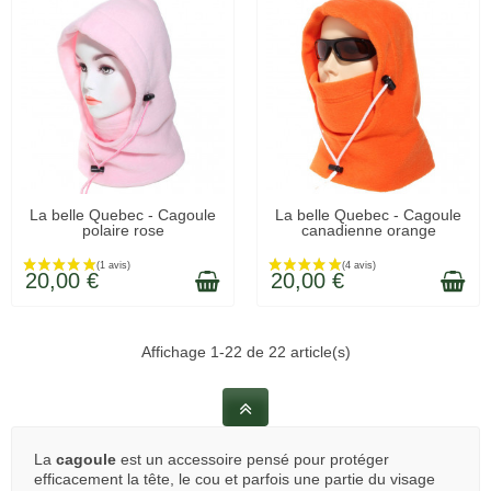
(8 avis)
LIVRÉ SOUS 48H
LIVRÉ SOUS 48H
La belle Quebec - Cagoule
La belle Quebec - Cagoule
polaire rose
canadienne orange
20,00 €
20,00 €
Affichage 1-22 de 22 article(s)
La
cagoule
est un accessoire pensé pour protéger
efficacement la tête, le cou et parfois une partie du visage