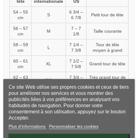
tête
internationale
US
54 – 55
6 3/4 –
S
Petit tour de tête
cm
6 7/8
56 – 57
7 – 7
M
Taille courante
cm
1/8
58 – 59
7 1/4 –
Tour de tête
L
cm
7 3/8
moyen à grand
60 – 61
7 1/2 –
XL
Grand tour de tête
cm
7 5/8
62 – 63
7 3/4 –
Très grand tour de
XXL
cm
7 7/8
tête
Ce site Web utilise ses propres cookies et ceux de tiers
pour améliorer nos services et vous montrer des
Pour aller plus loin sur les correspondances de tailles, vous
publicités liées à vos préférences en analysant vos
pouvez consulter notre guide dédié :
quelle taille de
habitudes de navigation. Pour donner votre
casquette choisir
.
consentement à son utilisation, appuyez sur le bouton
Accepter.
Que faire si vous êtes entre deux tailles ?
Plus d'informations
Personnaliser les cookies
Si votre tour de tête se situe entre deux tailles, choisissez
généralement la taille supérieure. Une casquette légèrement