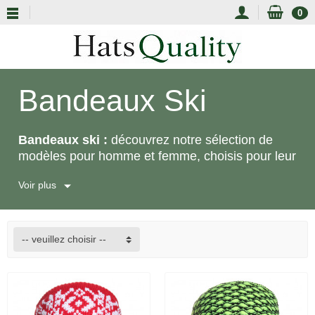
0
Bandeaux Ski
Bandeaux ski :
découvrez notre sélection de
modèles pour homme et femme, choisis pour leur
chaleur, leur confort et leur style hivernal. En
Voir plus
laine, en polaire ou doublés polaire, nos
bandeaux de ski accompagnent l’hiver, la
montagne et le quotidien avec une protection
légère et agréable à porter.
-- veuillez choisir --