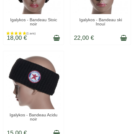
LIVRÉ SOUS 48H
LIVRÉ SOUS 48H
Igalykos - Bandeau Stoic
Igalykos - Bandeau ski
noir
Inouï
18,00 €
22,00 €
LIVRÉ SOUS 48H
Igalykos - Bandeau Acidu
noir
15,00 €