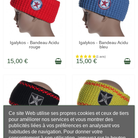
LIVRÉ SOUS 48H
LIVRÉ SOUS 48H
Igalykos - Bandeau Acidu
Igalykos - Bandeau Acidu
rouge
bleu
15,00 €
15,00 €
Ce site Web utilise ses propres cookies et ceux de tiers
pour améliorer nos services et vous montrer des
publicités liées à vos préférences en analysant vos
habitudes de navigation. Pour donner votre
consentement à son utilisation, appuyez sur le bouton