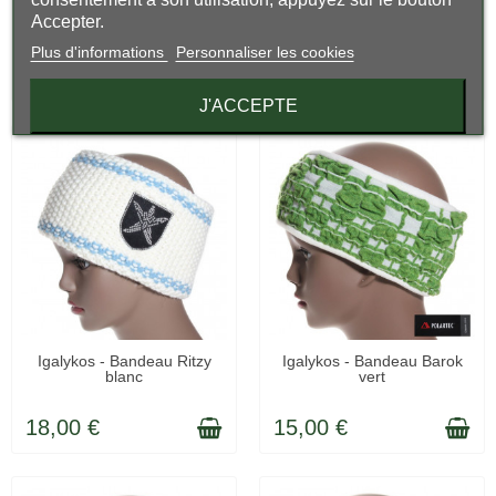
LIVRÉ SOUS 48H
LIVRÉ SOUS 48H
Igalykos - Bandeau Ritzy
Igalykos - Bandeau ski Ritzy
(1 avis)
Accepter.
noir
anis
Plus d'informations
Personnaliser les cookies
18,00 €
15,00 €
J'ACCEPTE
LIVRÉ SOUS 48H
LIVRÉ SOUS 48H
Igalykos - Bandeau Ritzy
Igalykos - Bandeau Barok
blanc
vert
18,00 €
15,00 €