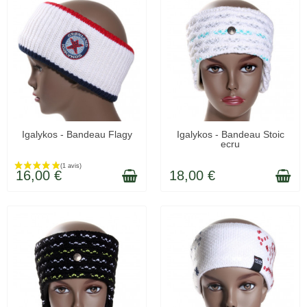
LIVRÉ SOUS 48H
LIVRÉ SOUS 48H
Igalykos - Bandeau Flagy
Igalykos - Bandeau Stoic
ecru
16,00 €
18,00 €