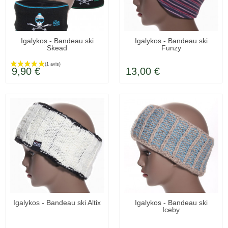
Igalykos - Bandeau ski
Igalykos - Bandeau ski
Skead
Funzy
LIVRÉ SOUS 48H
LIVRÉ SOUS 48H
9,90 €
13,00 €
(1 avis)
LIVRÉ SOUS 48H
EN STOCK
Igalykos - Bandeau ski Altix
Igalykos - Bandeau ski
Iceby