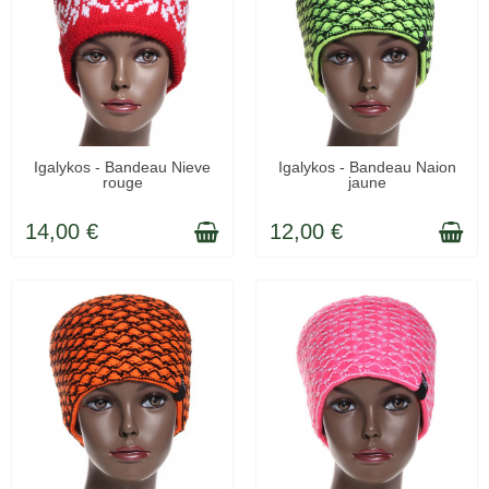
LIVRÉ SOUS 48H
LIVRÉ SOUS 48H
Igalykos - Bandeau Nieve
Igalykos - Bandeau Naion
rouge
jaune
14,00 €
12,00 €