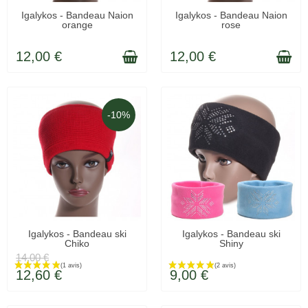
LIVRÉ SOUS 48H
LIVRÉ SOUS 48H
Igalykos - Bandeau Naion
Igalykos - Bandeau Naion
orange
rose
12,00 €
12,00 €
-10%
Igalykos - Bandeau ski
Igalykos - Bandeau ski
Chiko
Shiny
LIVRÉ SOUS 48H
LIVRÉ SOUS 48H
14,00 €
12,60 €
9,00 €