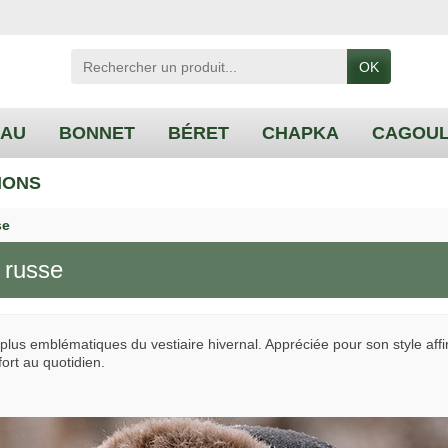
OK
EAU
BONNET
BÉRET
CHAPKA
CAGOU
IONS
se
 russe
 plus emblématiques du vestiaire hivernal. Appréciée pour son style affi
ort au quotidien.