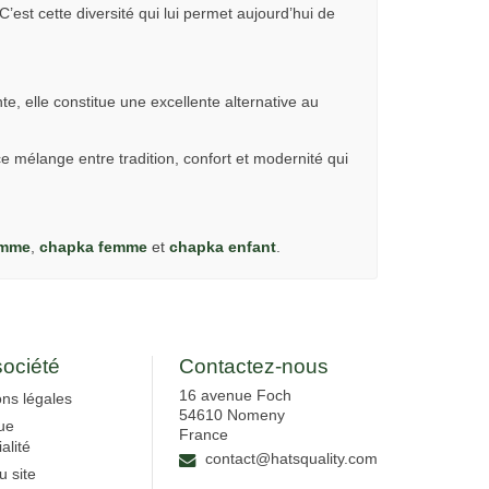
C’est cette diversité qui lui permet aujourd’hui de
e, elle constitue une excellente alternative au
ce mélange entre tradition, confort et modernité qui
omme
,
chapka femme
et
chapka enfant
.
société
Contactez-nous
16 avenue Foch
ns légales
54610 Nomeny
que
France
alité
contact@hatsquality.com
u site