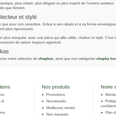
lassique, plus urbain, plus élégant ou plus inspiré de l’univers aviateur. 
lin que féminin.
tecteur et stylé
e que pour son caractère. Grâce à ses rabats et à sa forme enveloppant
ent plus rigoureuses.
 plus marquée, avec une pièce qui allie utilité, chaleur et style. C’est 
ccessoire de saison toujours apprécié.
pkas
vrez notre sélection de
chapkas
, ainsi que nos catégories
chapka h
tions
Nos produits
Notre 
ons
Promotions
Mentio
s &
Nouveautés
Politi
confidenti
Meilleures ventes
ons
Plan d
Nos marques