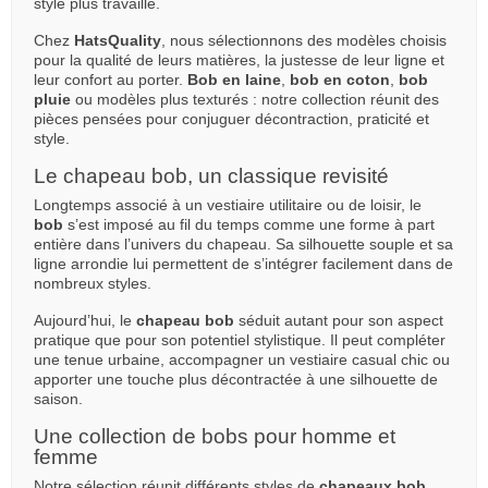
style plus travaillé.
Chez
HatsQuality
, nous sélectionnons des modèles choisis
pour la qualité de leurs matières, la justesse de leur ligne et
leur confort au porter.
Bob en laine
,
bob en coton
,
bob
pluie
ou modèles plus texturés : notre collection réunit des
pièces pensées pour conjuguer décontraction, praticité et
style.
Le chapeau bob, un classique revisité
Longtemps associé à un vestiaire utilitaire ou de loisir, le
bob
s’est imposé au fil du temps comme une forme à part
entière dans l’univers du chapeau. Sa silhouette souple et sa
ligne arrondie lui permettent de s’intégrer facilement dans de
nombreux styles.
Aujourd’hui, le
chapeau bob
séduit autant pour son aspect
pratique que pour son potentiel stylistique. Il peut compléter
une tenue urbaine, accompagner un vestiaire casual chic ou
apporter une touche plus décontractée à une silhouette de
saison.
Une collection de bobs pour homme et
femme
Notre sélection réunit différents styles de
chapeaux bob
,