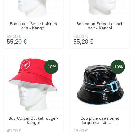
EN STOCK
LIVRAISON 48H
Bob coton Stripe Lahinch
Bob coton Stripe Lahinch
gris - Kangol
noir - Kangol
69,00 €
69,00 €
55,20 €
55,20 €
-10%
-10%
EN STOCK
LIVRÉ SOUS 48H
Bob Cotton Bucket rouge -
Bob pluie ciré noir et
Kangol
turquoise - Julia -...
49,00 €
19,00 €