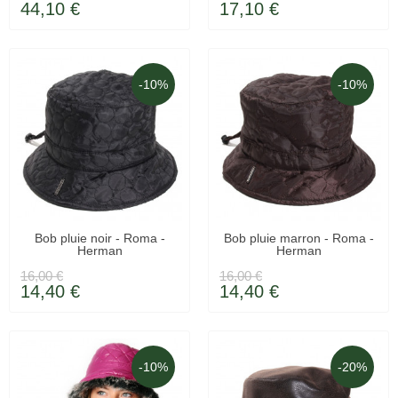
44,10 €
17,10 €
-10%
-10%
LIVRÉ SOUS 48H
LIVRÉ SOUS 48H
Bob pluie noir - Roma -
Bob pluie marron - Roma -
Herman
Herman
16,00 €
16,00 €
14,40 €
14,40 €
(1 avis)
-10%
-20%