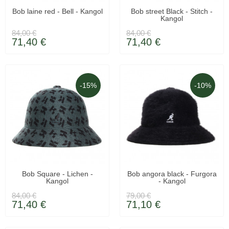
LIVRAISON 48H
LIVRAISON 48H
Bob laine red - Bell - Kangol
Bob street Black - Stitch -
Kangol
84,00 €
84,00 €
71,40 €
71,40 €
-15%
-10%
LIVRAISON 48H
LIVRAISON 48H
Bob Square - Lichen -
Bob angora black - Furgora
Kangol
- Kangol
84,00 €
79,00 €
71,40 €
71,10 €