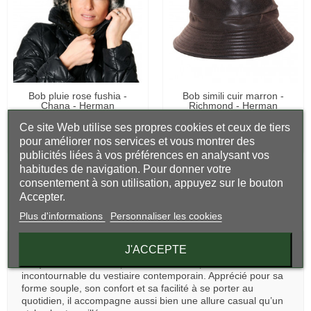
LIVRÉ SOUS 48H
LIVRÉ SOUS 48H
Bob pluie rose fushia -
Bob simili cuir marron -
Chana - Herman
Richmond - Herman
35,00 €
19,00 €
Ce site Web utilise ses propres cookies et ceux de tiers
17,10 €
28,00 €
pour améliorer nos services et vous montrer des
publicités liées à vos préférences en analysant vos
habitudes de navigation. Pour donner votre
consentement à son utilisation, appuyez sur le bouton
Affichage 1-16 de 16 article(s)
Accepter.
Plus d'informations
Personnaliser les cookies
J'ACCEPTE
Décontracté, pratique et plus élégant qu’il n’y paraît, le
chapeau bob
s’est imposé comme une pièce
incontournable du vestiaire contemporain. Apprécié pour sa
forme souple, son confort et sa facilité à se porter au
quotidien, il accompagne aussi bien une allure casual qu’un