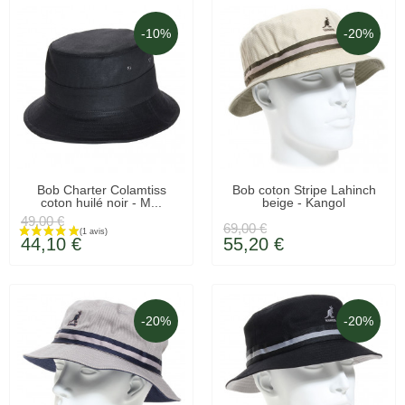
-10%
-20%
LIVRÉ SOUS 48H
LIVRAISON 48H
Bob Charter Colamtiss
Bob coton Stripe Lahinch
coton huilé noir - M...
beige - Kangol
49,00 €
69,00 €
44,10 €
55,20 €
-20%
-20%