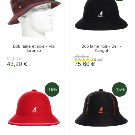
EN STOCK
LIVRAISON 48H
Bob laine et soie - Via
Bob laine noir - Bell -
lorenzo
Kangol
84,00 €
54,00 €
43,20 €
75,60 €
-15%
-15%