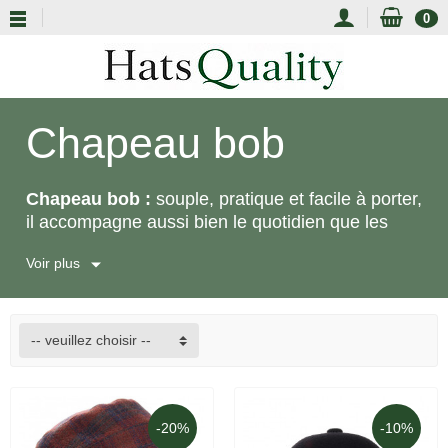
0
Chapeau bob
Chapeau bob :
souple, pratique et facile à porter,
il accompagne aussi bien le quotidien que les
saisons intermédiaires avec décontraction et
Voir plus
style. En laine, en coton ou dans des versions
plus protectrices, notre sélection pour homme et
femme réunit des modèles confortables et
élégants.
-- veuillez choisir --
-20%
-10%