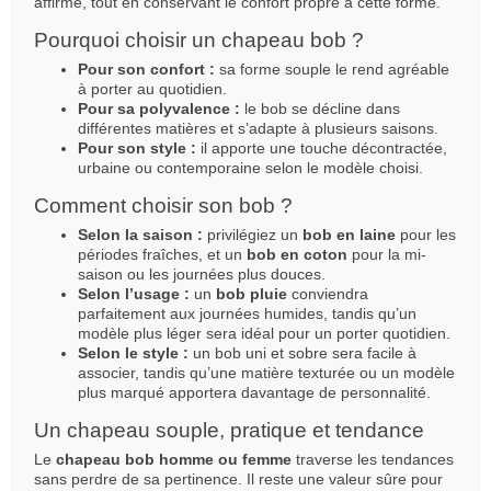
affirmé, tout en conservant le confort propre à cette forme.
Pourquoi choisir un chapeau bob ?
Pour son confort :
sa forme souple le rend agréable
à porter au quotidien.
Pour sa polyvalence :
le bob se décline dans
différentes matières et s’adapte à plusieurs saisons.
Pour son style :
il apporte une touche décontractée,
urbaine ou contemporaine selon le modèle choisi.
Comment choisir son bob ?
Selon la saison :
privilégiez un
bob en laine
pour les
périodes fraîches, et un
bob en coton
pour la mi-
saison ou les journées plus douces.
Selon l’usage :
un
bob pluie
conviendra
parfaitement aux journées humides, tandis qu’un
modèle plus léger sera idéal pour un porter quotidien.
Selon le style :
un bob uni et sobre sera facile à
associer, tandis qu’une matière texturée ou un modèle
plus marqué apportera davantage de personnalité.
Un chapeau souple, pratique et tendance
Le
chapeau bob homme ou femme
traverse les tendances
sans perdre de sa pertinence. Il reste une valeur sûre pour