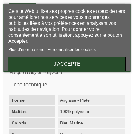
Ce site Web utilise ses propres cookies et ceux de tiers
Collection Poet
pour améliorer nos services et vous montrer des
Style Casual
publicités liées à vos préférences en analysant vos
habitudes de navigation. Pour donner votre
Composition 100% polyester
consentement à son utilisation, appuyez sur le bouton
Accepter.
Taille visière 5 cm
Plus d'informations
Personnaliser les cookies
Saison : Toutes
Sexe : Tous
J'ACCEPTE
Marque Bailey of Hollywood
Fiche technique
Forme
Anglaise - Plate
Matière
100% polyester
Coloris
Bleu Marine