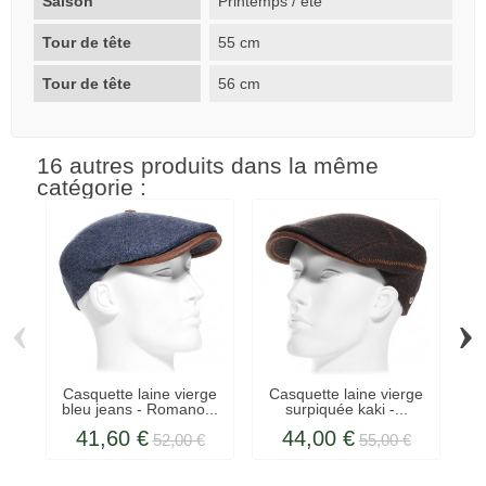
Saison
Printemps / été
Tour de tête
55 cm
Tour de tête
56 cm
16 autres produits dans la même
catégorie :
‹
›
Casquette laine vierge
Casquette laine vierge
bleu jeans - Romano...
surpiquée kaki -...
p
41,60 €
44,00 €
52,00 €
55,00 €