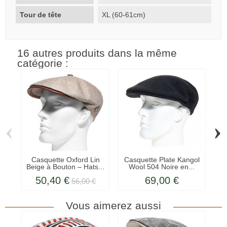
Tour de tête
XL (60-61cm)
16 autres produits dans la même
catégorie :
‹
›
Casquette Oxford Lin
Casquette Plate Kangol
C
Beige à Bouton – Hats...
Wool 504 Noire en...
W
50,40 €
69,00 €
56,00 €
Vous aimerez aussi