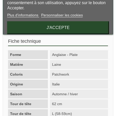
consentement à son utilisation, appuyez sur le bouton
Accepter.
La forme hybride entre béret et casquette assure un
maintien agréable et une silhouette originale, adaptée aussi
Plus d'informations
Personnaliser les cookies
bien aux hommes qu’aux femmes.
Un modèle signé
HatsQuality
, pensé pour ceux qui
J'ACCEPTE
recherchent style, innovation et qualité des matières.
Fiche technique
Forme
Anglaise - Plate
Matière
Laine
Coloris
Patchwork
Origine
Italie
Saison
Automne / hiver
Tour de tête
62 cm
Tour de tête
L (58-59cm)