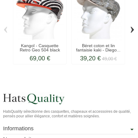
‹
›
Kangol - Casquette
Béret coton et lin
Retro Geo 504 black
fantaisie kaki - Diego...
f
69,00 €
39,20 €
49,00 €
HatsQuality sélectionne des casquettes, chapeaux et accessoires de qualité,
pensés pour allier élégance, confort et matières soignées.
Informations