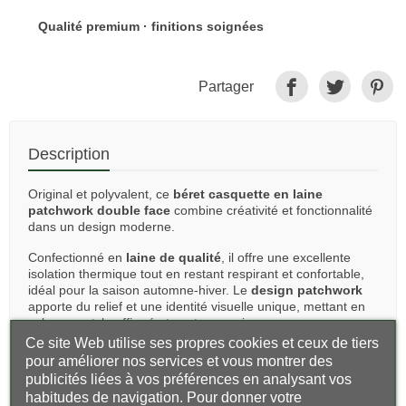
Qualité premium · finitions soignées
Partager
Description
Original et polyvalent, ce
béret casquette en laine
patchwork double face
combine créativité et fonctionnalité
dans un design moderne.
Confectionné en
laine de qualité
, il offre une excellente
isolation thermique tout en restant respirant et confortable,
idéal pour la saison automne-hiver. Le
design patchwork
apporte du relief et une identité visuelle unique, mettant en
valeur un style affirmé et contemporain.
Ce site Web utilise ses propres cookies et ceux de tiers
Sa conception
double face
permet une utilisation réversible,
pour améliorer nos services et vous montrer des
offrant deux styles en un seul accessoire. Cette
publicités liées à vos préférences en analysant vos
caractéristique pratique renforce la polyvalence du modèle,
habitudes de navigation. Pour donner votre
tout en conservant élégance et confort.