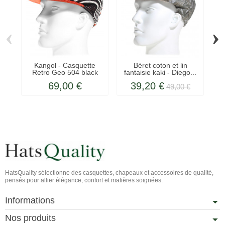
‹
›
Kangol - Casquette
Béret coton et lin
Retro Geo 504 black
fantaisie kaki - Diego...
f
69,00 €
39,20 €
49,00 €
HatsQuality sélectionne des casquettes, chapeaux et accessoires de qualité,
pensés pour allier élégance, confort et matières soignées.
Informations
Nos produits