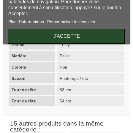
habitudes de navigation. Pour donner votre
consentement à son utilisation, appuyez sur le bouton
Composition 100% paille papier
Accepter.
2 tailles
Plus d'informations
Personnaliser les cookies
Fiche technique
J'ACCEPTE
Forme
Trilby
Matière
Paille
Coloris
Noir
Saison
Printemps / été
Tour de tête
53 cm
Tour de tête
54 cm
15 autres produits dans la même
catégorie :