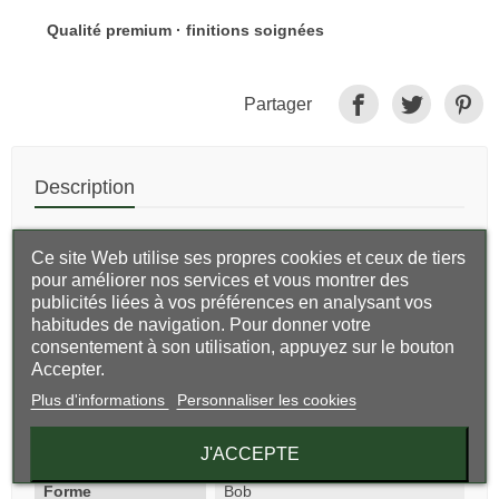
Qualité premium · finitions soignées
Partager
Description
Collection sport
Ce site Web utilise ses propres cookies et ceux de tiers
Composition 100% coton
pour améliorer nos services et vous montrer des
publicités liées à vos préférences en analysant vos
Hauteur calotte 8cm, largeur bord 5cm.
habitudes de navigation. Pour donner votre
consentement à son utilisation, appuyez sur le bouton
Lavable à la main
Accepter.
Marque Kangol
Plus d'informations
Personnaliser les cookies
Fiche technique
J'ACCEPTE
Forme
Bob