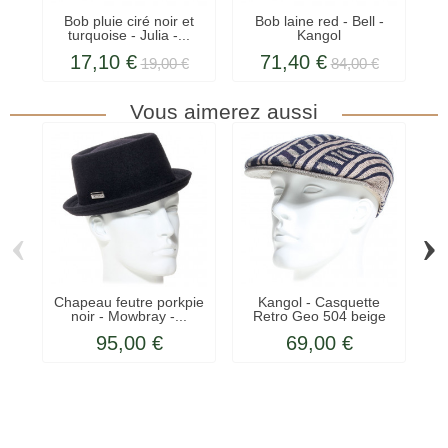
Bob pluie ciré noir et
Bob laine red - Bell -
B
turquoise - Julia -...
Kangol
17,10 €
71,40 €
19,00 €
84,00 €
Vous aimerez aussi
‹
›
Chapeau feutre porkpie
Kangol - Casquette
noir - Mowbray -...
Retro Geo 504 beige
95,00 €
69,00 €