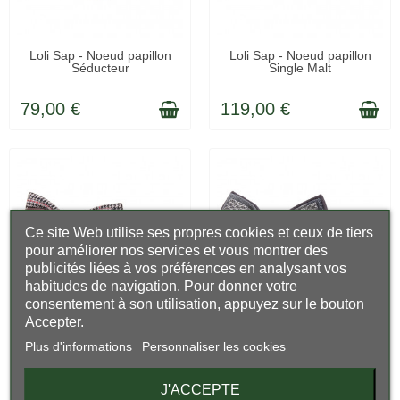
EN STOCK
EN STOCK
Loli Sap - Noeud papillon
Loli Sap - Noeud papillon
Séducteur
Single Malt
79,00 €
119,00 €
Ce site Web utilise ses propres cookies et ceux de tiers
pour améliorer nos services et vous montrer des
publicités liées à vos préférences en analysant vos
habitudes de navigation. Pour donner votre
consentement à son utilisation, appuyez sur le bouton
Accepter.
EN STOCK
EN STOCK
Loli Sap - Noeud papillon
Loli Sap - Noeud papillon
Plus d'informations
Personnaliser les cookies
Le Splendide
Kingsmen
J'ACCEPTE
109,00 €
69,00 €