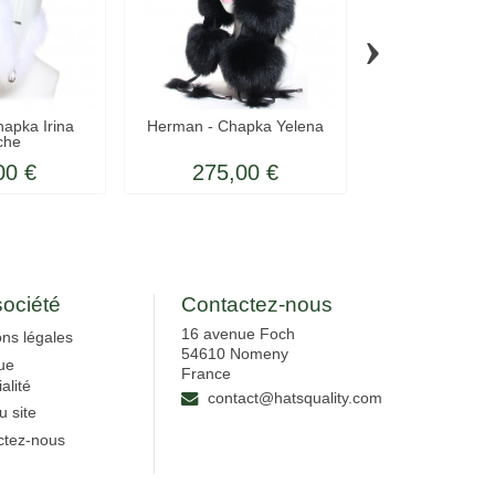
›
apka Irina
Herman - Chapka Yelena
Herman - Chapk
che
fox
00 €
275,00 €
279,0
société
Contactez-nous
16 avenue Foch
ns légales
54610 Nomeny
que
France
alité
contact@hatsquality.com
u site
ctez-nous