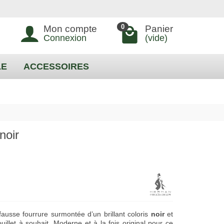
0
Mon compte
Panier
Connexion
(vide)
LE
ACCESSOIRES
noir
ausse fourrure surmontée d’un brillant coloris
noir
et
illet à souhait. Moderne et à la fois original pour ce