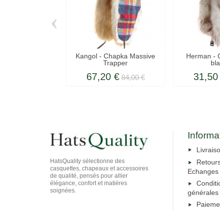
‹
Kangol - Chapka Massive
Herman - 
Trapper
bl
67,20 €
31,50
84,00 €
Informa
Livrais
HatsQuality sélectionne des
Retour
casquettes, chapeaux et accessoires
Echanges
de qualité, pensés pour allier
Conditi
élégance, confort et matières
soignées.
générales
Paieme