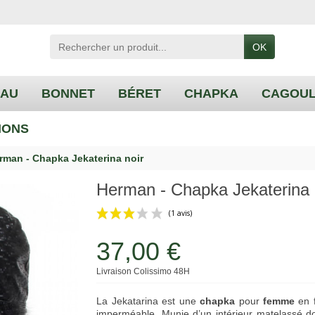
OK
EAU
BONNET
BÉRET
CHAPKA
CAGOU
IONS
rman - Chapka Jekaterina noir
Herman - Chapka Jekaterina 
37,00 €
(1 avis)
Livraison Colissimo 48H
La Jekatarina est une
chapka
pour
femme
en f
imperméable. Munie d’un intérieur matelassé dou