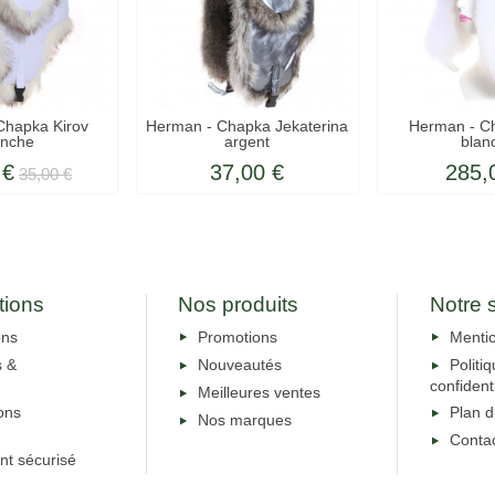
Chapka Kirov
Herman - Chapka Jekaterina
Herman - Ch
anche
argent
blan
 €
37,00 €
285,
35,00 €
tions
Nos produits
Notre 
ons
Promotions
Mentio
s &
Nouveautés
Politi
confidenti
Meilleures ventes
ons
Plan d
Nos marques
Conta
nt sécurisé