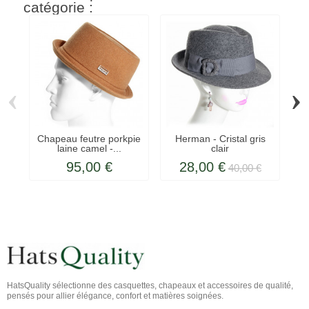
catégorie :
‹
›
Chapeau feutre porkpie
Herman - Cristal gris
Ch
laine camel -...
clair
95,00 €
28,00 €
40,00 €
HatsQuality sélectionne des casquettes, chapeaux et accessoires de qualité,
pensés pour allier élégance, confort et matières soignées.