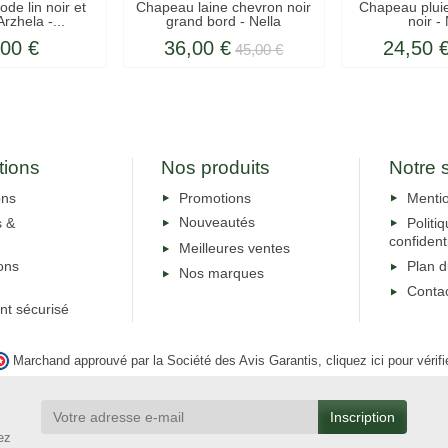
e lin noir et
Chapeau laine chevron noir
Chapeau plui
rzhela -...
grand bord - Nella
noir -
,00 €
36,00 €
24,50 
45,00 €
tions
Nos produits
Notre 
ons
Promotions
Mentio
s &
Nouveautés
Politi
confidenti
Meilleures ventes
ons
Plan d
Nos marques
Conta
nt sécurisé
Marchand approuvé par la Société des Avis Garantis,
cliquez ici pour vérifi
ez