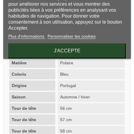
pour améliorer nos services et vous montrer des
Doublure polyester
publicités liées à vos préférences en analysant vos
Taille unique 56/58cm de tour de tête
habitudes de navigation. Pour donner votre
consentement à son utilisation, appuyez sur le bouton
Fabriqué au Portugal
Accepter.
Marque Modissima Créations
Plus d'informations
Personnaliser les cookies
Fiche technique
J'ACCEPTE
Matière
Polaire
Coloris
Bleu
Origine
Portugal
Saison
Automne / hiver
Tour de tête
56 cm
Tour de tête
57 cm
Tour de tête
58 cm