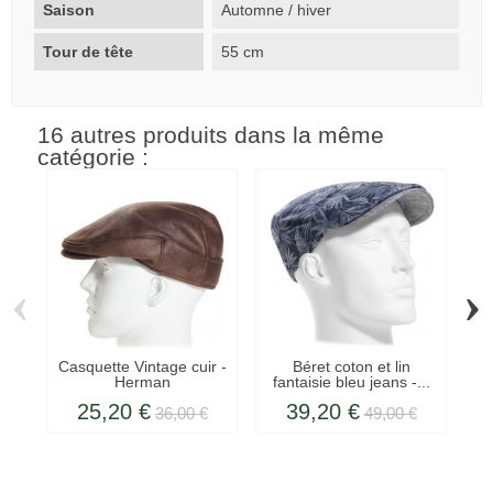
Saison
Automne / hiver
Tour de tête
55 cm
16 autres produits dans la même
catégorie :
‹
›
Casquette Vintage cuir -
Béret coton et lin
C
Herman
fantaisie bleu jeans -...
j
25,20 €
39,20 €
36,00 €
49,00 €