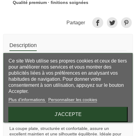
Qualité premium · finitions soignées
Partager
Description
Authentique et intemporelle, cette
casquette plate
Ce site Web utilise ses propres cookies et ceux de tiers
écossaise en laine Harris Tweed multicolore
incarne le
pour améliorer nos services et vous montrer des
savoir-faire traditionnel du tissage écossais. Confectionnée
publicités liées à vos préférences en analysant vos
en
véritable Harris Tweed
, elle offre une qualité reconnue
habitudes de navigation. Pour donner votre
pour sa résistance, sa chaleur naturelle et sa durabilité
consentement à son utilisation, appuyez sur le bouton
exceptionnelle.
Accepter.
Son
tissage multicolore
, riche en nuances harmonieuses,
Plus d'informations
Personnaliser les cookies
apporte du relief et une identité visuelle unique tout en
conservant une élégance raffinée. Chaque pièce présente
un rendu légèrement distinct, reflet de l’authenticité du
J'ACCEPTE
tweed.
La coupe plate, structurée et confortable, assure un
excellent maintien et une silhouette équilibrée. Idéale pour