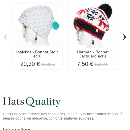
‹
›
Igalykos - Bonnet Stoïc
Herman - Bonnet
Ig
écru
Jacquard écru
20,30 €
7,50 €
29,00 €
15,00 €
HatsQuality sélectionne des casquettes, chapeaux et accessoires de qualité,
pensés pour allier élégance, confort et matières soignées.
Informations