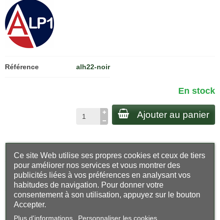
Référence
alh22-noir
En stock
Ajouter au panier
Livraison rapide Colissimo 48H
Ce site Web utilise ses propres cookies et ceux de tiers
pour améliorer nos services et vous montrer des
publicités liées à vos préférences en analysant vos
Retours faciles · 30 jours
habitudes de navigation. Pour donner votre
consentement à son utilisation, appuyez sur le bouton
Accepter.
Qualité premium · finitions soignées
Plus d'informations
Personnaliser les cookies