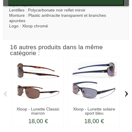
Style : Sport
Lentilles : Polycarbonate noir reflet miroir
Monture : Plastic anthracite transparent et branches
ajourées
Logo : Xloop chromé
16 autres produits dans la même
catégorie :
‹
›
Xloop - Lunette Classic
Xloop - Lunette solaire
Ch
marron
sport bleu
18,00 €
18,00 €