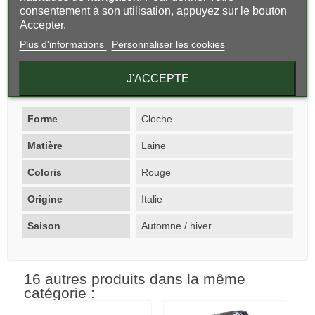
consentement à son utilisation, appuyez sur le bouton
Accepter.
Composition 80% laine 20% polyester
Taille unique
Plus d'informations
Personnaliser les cookies
Made in Italie
J'ACCEPTE
Fiche technique
Forme
Cloche
Matière
Laine
Coloris
Rouge
Origine
Italie
Saison
Automne / hiver
16 autres produits dans la même
catégorie :