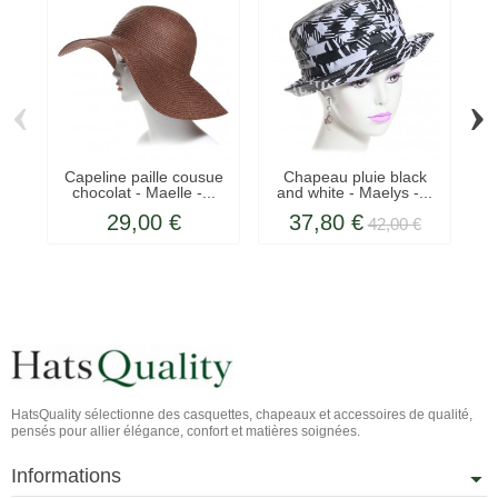
‹
›
Capeline paille cousue
Chapeau pluie black
Ch
chocolat - Maelle -...
and white - Maelys -...
29,00 €
37,80 €
42,00 €
HatsQuality sélectionne des casquettes, chapeaux et accessoires de qualité,
pensés pour allier élégance, confort et matières soignées.
Informations