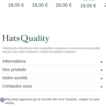
de soleil
de soleil
de soleil
polarisante
18,00 €
18,00 €
26,00 €
19,00 €
Bicycle
Chicago
Trident
grise
noir
Googles
HatsQuality sélectionne des casquettes, chapeaux et accessoires de qualité,
pensés pour allier élégance, confort et matières soignées.
Informations
Nos produits
Notre société
Contactez-nous
Marchand approuvé par la Société des Avis Garantis,
cliquez ici pour
vérifier
.