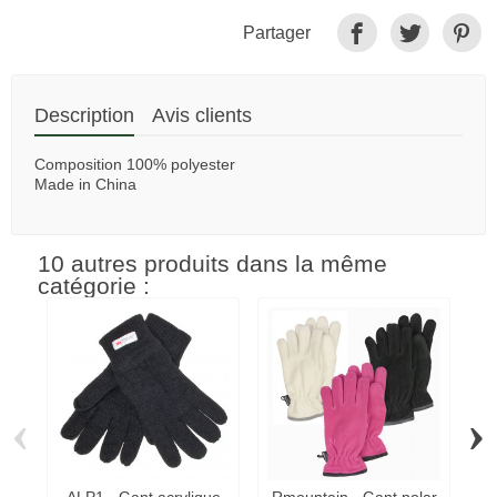
Partager
Description
Avis clients
Composition 100% polyester
Made in China
10 autres produits dans la même
catégorie :
‹
›
ALP1 - Gant acrylique
Rmountain - Gant polar
H